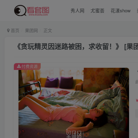
秀人网
尤蜜荟
花漾show
首页
果团网
正文
《贪玩精灵因迷路被困，求收留！》 [果团Gir
付费资源