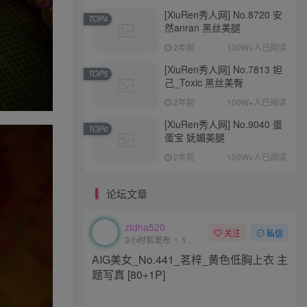
[XiuRen秀人网] No.8720 安
TOP4
然anran 黑丝美腿
2年前
100W+人已阅读
[XiuRen秀人网] No.7813 妲
TOP5
己_Toxic 黑丝美臀
+1
2年前
100W+人已阅读
[XiuRen秀人网] No.9040 蛋
TOP6
蛋宝 妩媚美腿
2年前
100W+人已阅读
论坛文章
Coser网络美女
评分
回复
分享
ztdha520
关注
私信
ztdha520
3小时前发布
1次阅读
关注
私信
3小时前发布
1次阅读
AIG美女_No.441_茗梓_黄色低胸上衣 主
AIG美女_No.444_熙蕾学姐ruby_户外比
题写真 [80+1P]
基尼 主题写真 [87+1P]