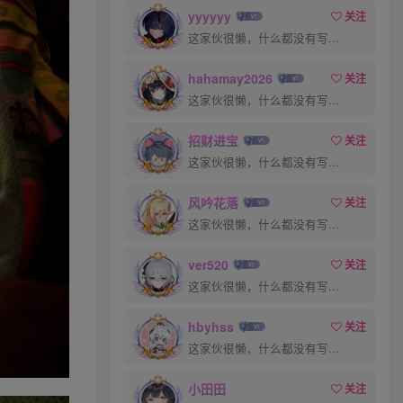
yyyyyy
关注
这家伙很懒，什么都没有写...
hahamay2026
关注
+1
这家伙很懒，什么都没有写...
招财进宝
关注
这家伙很懒，什么都没有写...
风吟花落
关注
Coser网络美女
评分
回复
分享
这家伙很懒，什么都没有写...
ver520
关注
ztdha520
关注
私信
这家伙很懒，什么都没有写...
3小时前发布
1次阅读
AIG美女_No.442_猫儿仙子_性感古典美
hbyhss
关注
女 主题写真 [83+1P]
这家伙很懒，什么都没有写...
小田田
关注