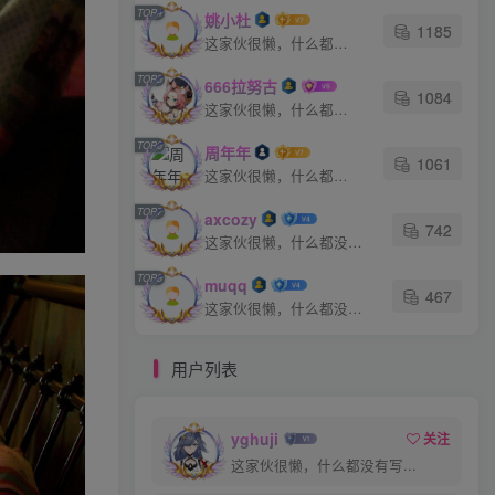
TOP4
姚小杜
1185
2年前
100W+人已阅读
这家伙很懒，什么都没有写...
[XiuRen秀人网] No.7813 妲
TOP5
TOP5
666拉努古
己_Toxic 黑丝美臀
1084
这家伙很懒，什么都没有写...
2年前
100W+人已阅读
TOP6
周年年
[XiuRen秀人网] No.9040 蛋
TOP6
1061
蛋宝 妩媚美腿
这家伙很懒，什么都没有写...
2年前
100W+人已阅读
TOP7
axcozy
742
这家伙很懒，什么都没有写...
论坛文章
TOP8
muqq
467
这家伙很懒，什么都没有写...
ztdha520
关注
私信
3小时前发布
1次阅读
用户列表
AIG美女_No.441_茗梓_黄色低胸上衣 主
题写真 [80+1P]
yghuji
关注
这家伙很懒，什么都没有写...