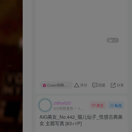
+1
+1
Coser网络美女
评分
回复
分享
Coser网络美女
评分
回复
分享
ztdha520
关注
私信
ztdha520
3小时前发布
1次阅读
关注
私信
3小时前发布
1次阅读
AIG美女_No.442_猫儿仙子_性感古典美
AIG美女_No.445_茗梓_性感卡通内衣 主
女 主题写真 [83+1P]
题写真 [86+1P]