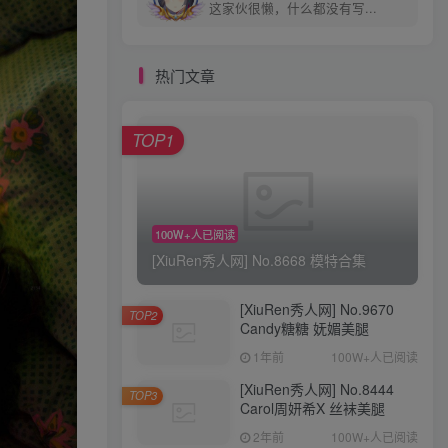
这家伙很懒，什么都没有写...
热门文章
+1
TOP1
100W+人已阅读
[XiuRen秀人网] No.8668 模特合集
Coser网络美女
评分
回复
分享
[XiuRen秀人网] No.9670
TOP2
ztdha520
Candy糖糖 妩媚美腿
关注
私信
3小时前发布
0次阅读
1年前
100W+人已阅读
AIG美女_No.443_Luna_性感连衣短裙
[XiuRen秀人网] No.8444
主题写真 [64+1P]
TOP3
Carol周妍希X 丝袜美腿
2年前
100W+人已阅读