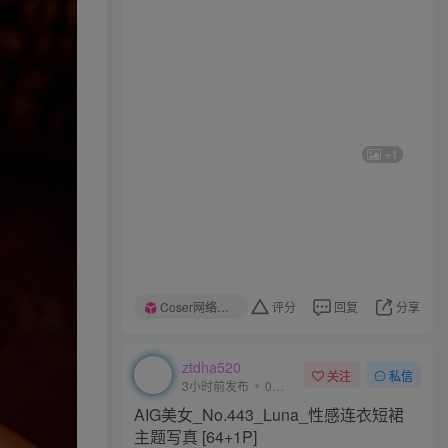
+1
+1
Coser网络美女
评分
回复
分享
Coser网络美女
评分
回复
分享
ztdha520
关注
私信
3小时前发布
0次阅读
AIG美女_No.443_Luna_性感连衣短裙
主题写真 [64+1P]