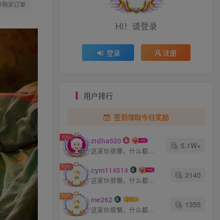
存购买订单
热门文章
HI！请登录
TOP1
登录
注册
100W+人已阅读
用户排行
[XiuRen秀人网] No.8668 模特合集
签到领取今日奖励
[XiuRen秀人网] No.9670
TOP2
TOP1
ztdha520
Candy糖糖 妩媚美腿
5.1W+
这家伙很懒，什么都没有写...
1年前
100W+人已阅读
TOP2
cym114514
[XiuRen秀人网] No.8444
TOP3
2140
Carol周妍希X 丝袜美腿
这家伙很懒，什么都没有写...
2年前
100W+人已阅读
TOP3
me262
1355
[XiuRen秀人网] No.8720 安
这家伙很懒，什么都没有写...
TOP4
然anran 黑丝美腿