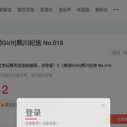
美媛馆
模范学院
爱蜜社
语画界
嗲囡囡
魅妍社
lt]熊川纪信 No.018
0
《贪玩精灵因迷路被困，求收留！》 [果团Girlt]熊川纪信 No.018
此内容为付费资源，请付费后查看
2
￥
免费
免费
黄金会员
钻石会员
登录
立即
没有账号？立即注册