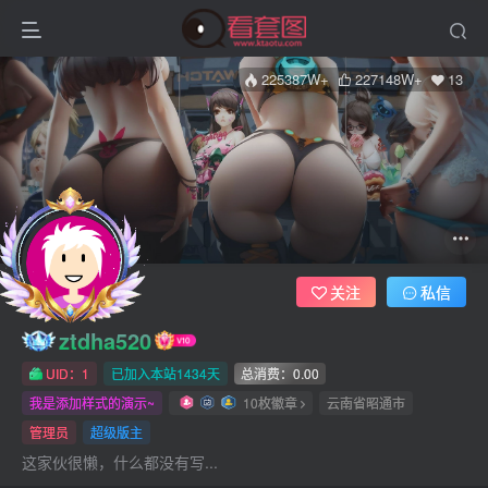
225387W+
227148W+
13
关注
私信
ztdha520
UID：1
已加入本站1434天
总消费：0.00
我是添加样式的演示~
10枚徽章
云南省昭通市
管理员
超级版主
这家伙很懒，什么都没有写...