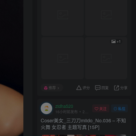
+1
+1
推荐
评分
回复
分享
Coser网络美女
评分
回复
分享
ztdha520
关注
私信
ztdha520
16小时前发布
2次阅读
关注
私信
16小时前发布
1次阅读
Coser美女_三刀刀miido_No.036 – 不知
Coser美女_三刀刀miido_No.039 – 蔚蓝
火舞 女忍者 主题写真 [15P]
档案 一之濑明日奈 女仆 [26P]