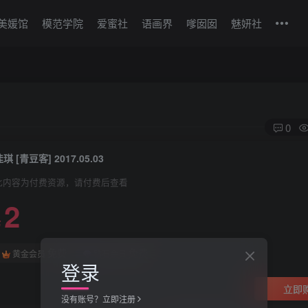
美媛馆
模范学院
爱蜜社
语画界
嗲囡囡
魅妍社
0
琪 [青豆客] 2017.05.03
此内容为付费资源，请付费后查看
2
￥
免费
免费
黄金会员
钻石会员
登录
立即
没有账号？立即注册