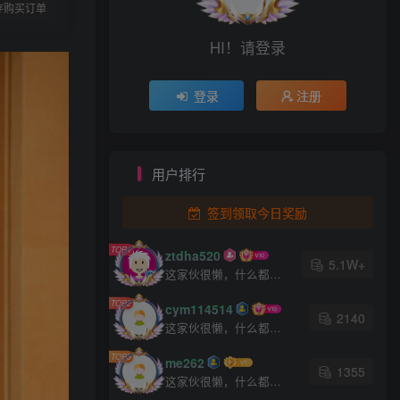
存购买订单
热门文章
HI！请登录
TOP1
登录
注册
100W+人已阅读
用户排行
[XiuRen秀人网] No.8668 模特合集
签到领取今日奖励
[XiuRen秀人网] No.9670
TOP2
TOP1
ztdha520
Candy糖糖 妩媚美腿
5.1W+
这家伙很懒，什么都没有写...
1年前
100W+人已阅读
TOP2
cym114514
[XiuRen秀人网] No.8444
TOP3
2140
Carol周妍希X 丝袜美腿
这家伙很懒，什么都没有写...
2年前
100W+人已阅读
TOP3
me262
1355
[XiuRen秀人网] No.8720 安
这家伙很懒，什么都没有写...
TOP4
然anran 黑丝美腿