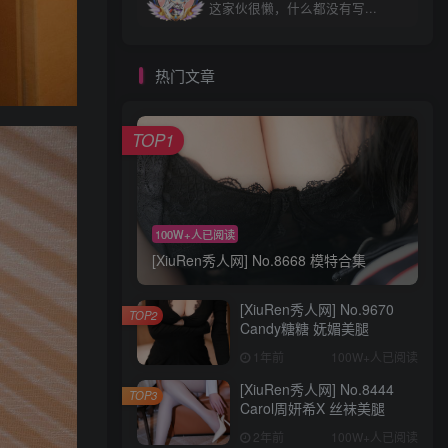
这家伙很懒，什么都没有写...
热门文章
+1
TOP1
100W+人已阅读
[XiuRen秀人网] No.8668 模特合集
Coser网络美女
评分
回复
分享
[XiuRen秀人网] No.9670
TOP2
ztdha520
Candy糖糖 妩媚美腿
关注
私信
16小时前发布
1次阅读
1年前
100W+人已阅读
Coser美女_三刀刀miido_No.037 – 巴尔
[XiuRen秀人网] No.8444
的摩赛车娘 主题写真 [36P]
TOP3
Carol周妍希X 丝袜美腿
2年前
100W+人已阅读