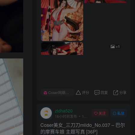
+1
+1
Coser网络美女
评分
回复
分享
Coser网络美女
评分
回复
分享
ztdha520
关注
私信
16小时前发布
1次阅读
Coser美女_三刀刀miido_No.037 – 巴尔
的摩赛车娘 主题写真 [36P]