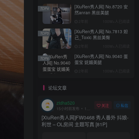
[XiuRen秀人网] No.8720 安
TOP4
然anran 黑丝美腿
2年前
100W+人已阅读
[XiuRen秀人网] No.7813 妲
TOP5
己_Toxic 黑丝美臀
+1
2年前
100W+人已阅读
[XiuRen秀人网] No.9040 蛋
TOP6
蛋宝 妩媚美腿
2年前
100W+人已阅读
论坛文章
Coser网络美女
评分
回复
分享
ztdha520
关注
私信
ztdha520
15小时前发布
1次阅读
关注
私信
16小时前发布
1次阅读
[XiuRen秀人网]FW0468 秀人番外 抖娘-
Coser美女_三刀刀miido_No.038 – 圣诞
利世 – OL房间 主题写真 [81P]
小鹿 主题写真 [30P]