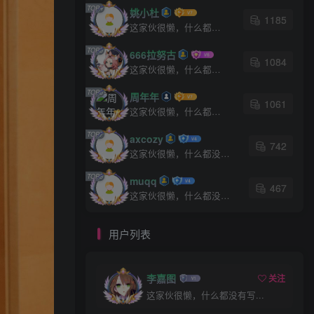
TOP4
姚小杜
1185
2年前
100W+人已阅读
这家伙很懒，什么都没有写...
[XiuRen秀人网] No.7813 妲
TOP5
TOP5
666拉努古
己_Toxic 黑丝美臀
1084
这家伙很懒，什么都没有写...
2年前
100W+人已阅读
TOP6
周年年
[XiuRen秀人网] No.9040 蛋
TOP6
1061
蛋宝 妩媚美腿
这家伙很懒，什么都没有写...
2年前
100W+人已阅读
TOP7
axcozy
742
这家伙很懒，什么都没有写...
论坛文章
TOP8
muqq
467
这家伙很懒，什么都没有写...
ztdha520
关注
私信
15小时前发布
1次阅读
用户列表
[XiuRen秀人网]FW0468 秀人番外 抖娘-
利世 – OL房间 主题写真 [81P]
李嘉图
关注
这家伙很懒，什么都没有写...