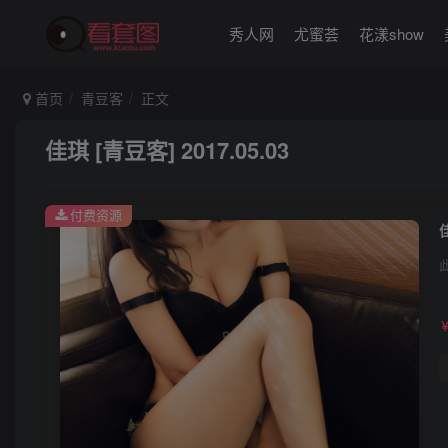
秀人网
尤蜜荟
花漾show
首页
青豆客
正文
佳琪 [青豆客] 2017.05.03
付费资源
佳