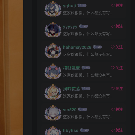
yghuji
关注
这家伙很懒，什么都没有写...
yyyyyy
关注
+1
这家伙很懒，什么都没有写...
hahamay2026
关注
这家伙很懒，什么都没有写...
招财进宝
关注
推荐
评分
回复
分享
这家伙很懒，什么都没有写...
风吟花落
关注
ztdha520
关注
私信
这家伙很懒，什么都没有写...
16小时前发布
2次阅读
Coser美女_三刀刀miido_No.036 – 不知
ver520
关注
火舞 女忍者 主题写真 [15P]
这家伙很懒，什么都没有写...
hbyhss
关注