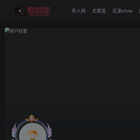
秀人网
尤蜜荟
花漾show