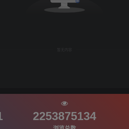
暂无内容
1
2253875134
浏览总数