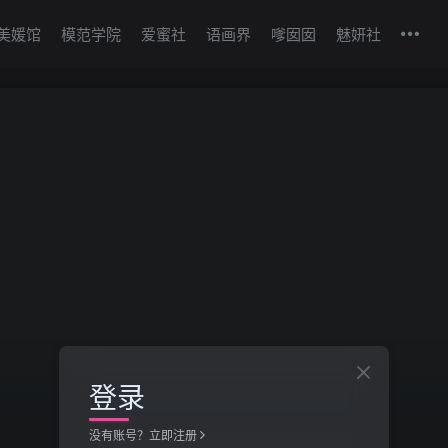
美媛馆
模范学院
爱蜜社
语画界
嗲囡囡
魅妍社
登录
没有账号？立即注册