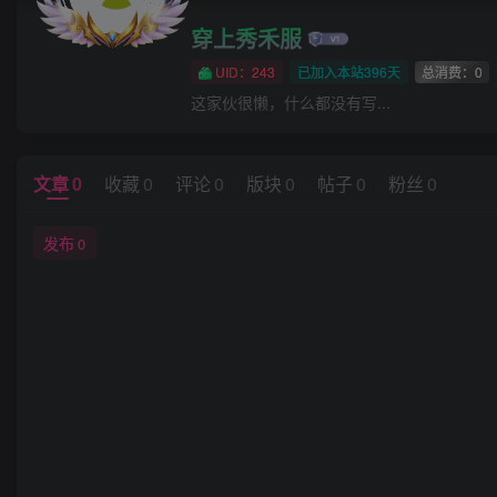
穿上秀禾服
UID：243
已加入本站396天
总消费：0
这家伙很懒，什么都没有写...
文章
0
收藏
0
评论
0
版块
0
帖子
0
粉丝
0
发布
0