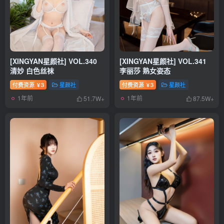
登录密码
找回密码
记住登录
登录
[XINGYAN星颜社] VOL.340
[XINGYAN星颜社] VOL.341
清妙 白色丝袜
李丽莎 熟女姿态
付费资源
3
星颜社
付费资源
3
星颜社
￥
￥
1年前
1年前
51.7W+
87.5W+