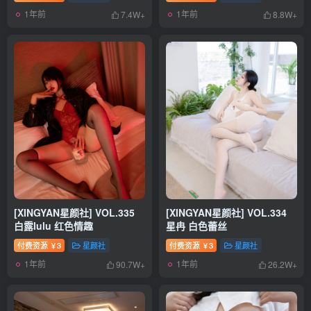
1年前
1年前
7.4W+
8.8W+
[XINGYAN星颜社] VOL.335
[XINGYAN星颜社] VOL.334
白露lulu 红色情趣
星冉 白色蕾丝
付费资源
3
星颜社
付费资源
3
星颜社
￥
￥
1年前
1年前
90.7W+
26.2W+