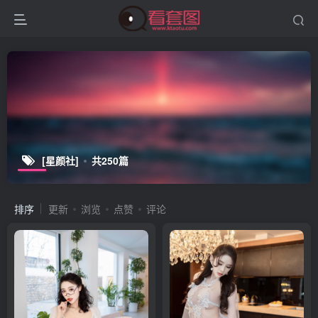
[星颜社]
共250篇
排序
更新
浏览
点赞
评论
登录
没有账号？立即注册
用户名或邮箱